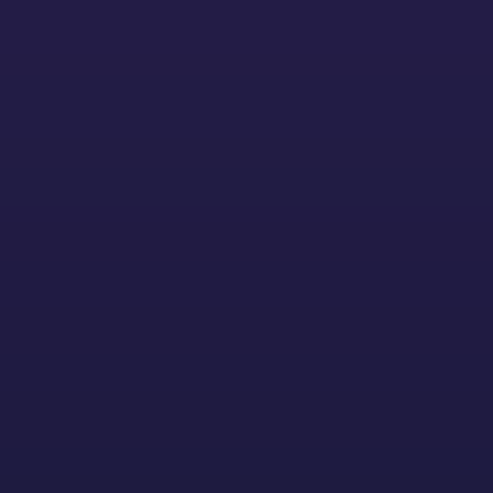
电动汽车
研发新能源车辆，减少碳排放